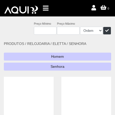
0
Preço Mínimo
Preço Máximo
PRODUTOS /
RELOJOARIA
/
ELETTA
/
SENHORA
Homem
Senhora