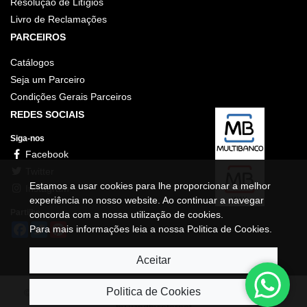
Resolução de Litígios
Livro de Reclamações
PARCEIROS
Catálogos
Seja um Parceiro
Condições Gerais Parceiros
REDES SOCIAIS
Siga-nos
Facebook
Twitter
Estamos a usar cookies para lhe proporcionar a melhor
Instagram
experiência no nosso website. Ao continuar a navegar
Partilhe
concorda com a nossa utilização de cookies.
Facebook
Twitter
Pinterest
Para mais informações leia a nossa Politica de Cookies.
Aceitar
Politica de Cookies
©2020 Windbyinternet, Comunicação Digital, Lda | Powered