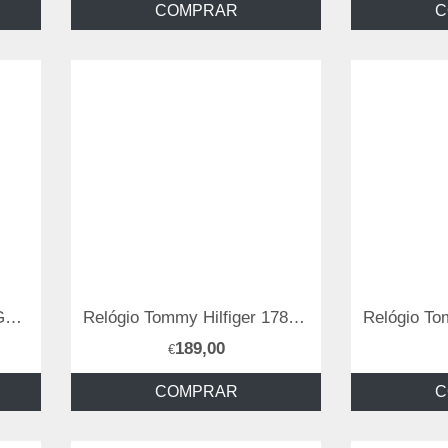
COMPRAR
C
RELOGIO TOMMY HILFIGER 1792262
Relógio Tommy Hilfiger 1782706
189,00
€
COMPRAR
C