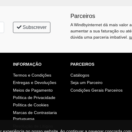
Parceiros
A Windbyinternet dá mais valor a
Subscrever
aumentar a sua faturação ou até
dúvida uma parceria imbatível.
s
INFORMAÇÃO
PARCEIROS
Termos e Condições
Catálogos
Entregas e Devoluções
Seja um Parceiro
Meios de Pagamento
Condições Gerais Parceiros
Política de Privacidade
Política de Cookies
Marcas de Contrastaria
Portuguesa
Resolução de Litígios
or experiência no nosso website. Ao continuar a navegar concorda com