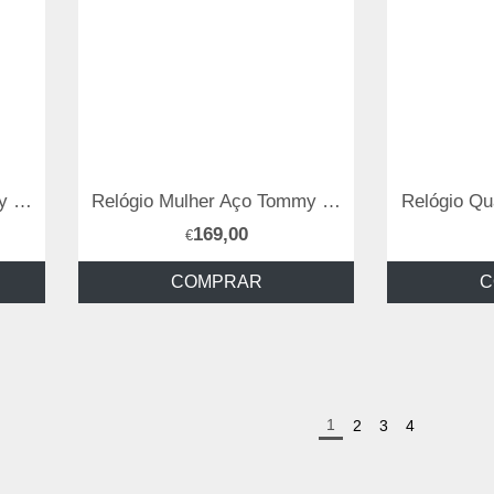
Relógio Mulher Aço Tommy Hilfiger
Relógio Mulher Aço Tommy Hilfiger
Relógio Qu
169,00
€
COMPRAR
C
1
2
3
4