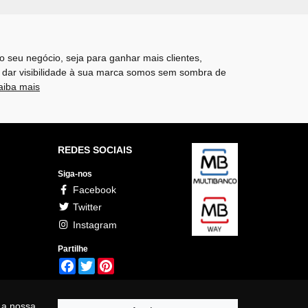
o seu negócio, seja para ganhar mais clientes,
 dar visibilidade à sua marca somos sem sombra de
aiba mais
REDES SOCIAIS
Siga-nos
Facebook
Twitter
Instagram
Partilhe
Facebook
Twitter
Pinterest
 a nossa