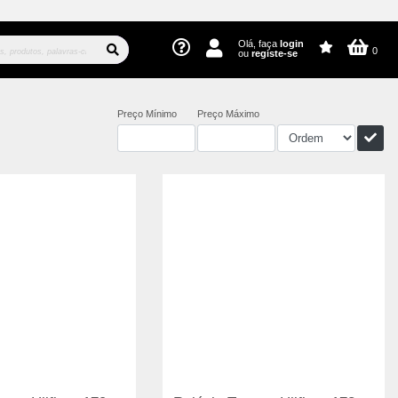
Olá, faça
login
0
ou
registe-se
Preço Mínimo
Preço Máximo