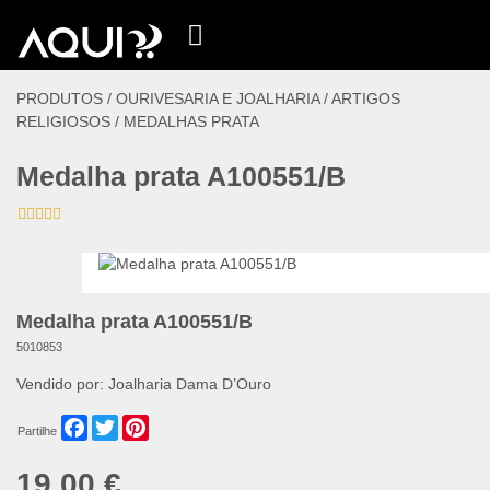
PRODUTOS /
OURIVESARIA E JOALHARIA
/
ARTIGOS
RELIGIOSOS
/
MEDALHAS PRATA
Medalha prata A100551/B
Medalha prata A100551/B
5010853
Vendido por:
Joalharia Dama D’Ouro
Facebook
Twitter
Pinterest
Partilhe
19,00 €